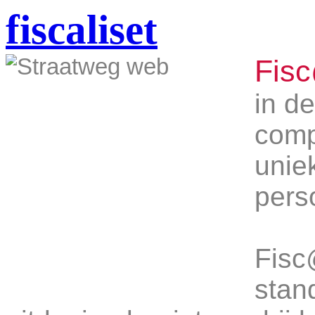
fiscaliset
Fisc
in d
comp
unie
pers
Fisc
stan